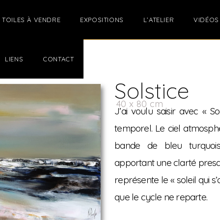
TOILES À VENDRE
EXPOSITIONS
L’ATELIER
VIDÉOS
LIENS
CONTACT
Solstice
40 x 80 cm
J’ai voulu saisir avec « 
temporel. Le ciel atmosph
bande de bleu turquoise
apportant une clarté presq
représente le « soleil qui s’
que le cycle ne reparte.